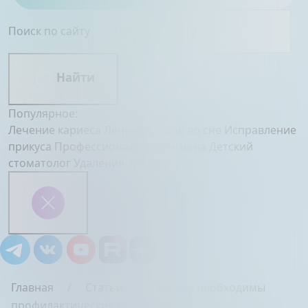
Поиск по сайту
Найти
Популярное:
Лечение кариеса
Лечение зубов во сне
Исправление
прикуса
Профессиональная гигиена
Детский
стоматолог
Удаление зубов
Главная
Статьи
Почему необходимы
профилактические осмотры?