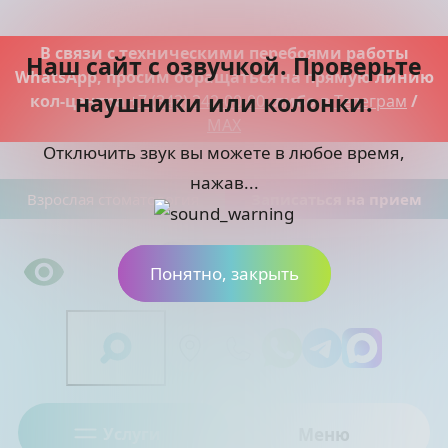
В связи с техническими перебоями работы
Наш сайт с озвучкой. Проверьте
WhatsApp, просим обращаться на прямую линию
наушники или колонки.
кол-центра
+7 (343) 342-00-00
, либо в
Телеграм
/
MAX
Отключить звук вы можете в любое время,
нажав...
Взрослая стоматология
Записаться на прием
Понятно, закрыть
Услуги
Меню