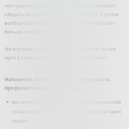
что нужно делать дважды в год? И он ответит:
«Ходить на профилактический осмотр! А детям
вообще раз в три месяца!». А потом попросит
больше не трогать его до утра ;)
⠀
Но все равно люди задаются вопросом: зачем
идти к стоматологу, если ничего не болит?
⠀
Напомним, почему важно не пропускать
профилактические осмотры:
вы сможете «поймать» кариес на начальной
стадии и вылечить его, скорее всего, за один
прием