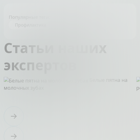
Популярные теги:
Профилактика
Статьи наших
экспертов
Белые пятна на
молочных зубах
р