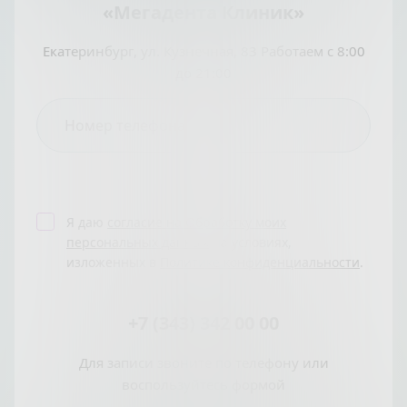
«Мегадента Клиник»
Екатеринбург, ул. Кузнечная, 83 Работаем с 8:00
до 21:00
Я даю
согласие на Обработку моих
персональных данных
на условиях,
изложенных в
Политике конфиденциальности
.
+7 (343) 342 00 00
Для записи звоните по телефону или
воспользуйтесь формой