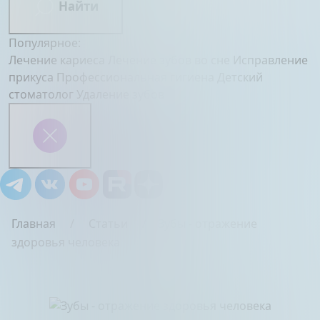
Найти
Популярное:
Лечение кариеса
Лечение зубов во сне
Исправление
прикуса
Профессиональная гигиена
Детский
стоматолог
Удаление зубов
Главная
Статьи
Зубы - отражение
здоровья человека