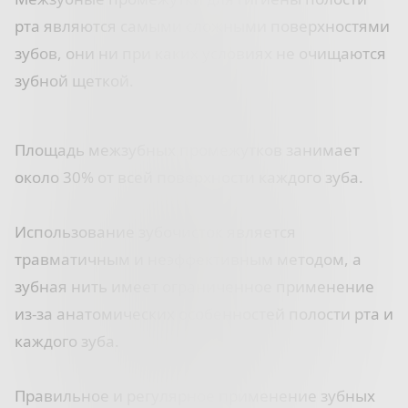
рта являются самыми сложными поверхностями
зубов, они ни при каких условиях не очищаются
зубной щеткой.
Площадь межзубных промежутков занимает
около 30% от всей поверхности каждого зуба.
⠀
Использование зубочисток является
травматичным и неэффективным методом, а
зубная нить имеет ограниченное применение
из-за анатомических особенностей полости рта и
каждого зуба.
⠀
Правильное и регулярное применение зубных