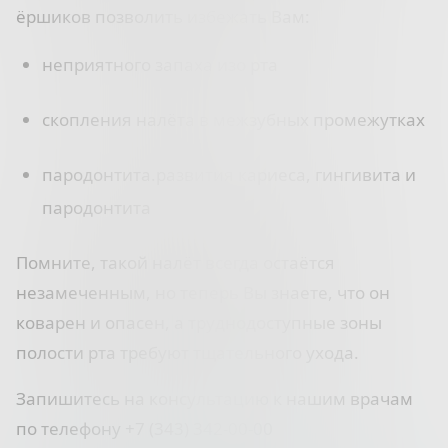
ёршиков позволить избежать Вам:⠀
неприятного запаха изо рта
скопления налёта в межзубных промежутках
пародонтита.развития кариеса, гингивита и
пародонтита
Помните, такой налёт всегда остаётся
незамеченным, но теперь Вы знаете, что он
коварен и опасен, а труднодоступные зоны
полости рта требуют тщательного ухода.
Запишитесь на консультацию
к нашим врачам
по телефону
+7 (343) 342-00-00