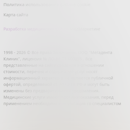
Политика использования файлов cookie
Карта сайта
Разработка медицинских сайтов
МедМаркетинг
1998 - 2026 © Все права защищены. ООО "Мегадента
Клиник", лицензия № ЛО-66-03-000055 . Все
представленные на сайте сведения в отношении
стоимости, перечня и содержания услуг носят
информационный характер и не являются публичной
офертой, определяемой ст. 437.2 ГК РФ и могут быть
изменены без предварительного уведомления.
Медицинские услуги имеют противопоказания, перед
применением необходима консультация со специалистом