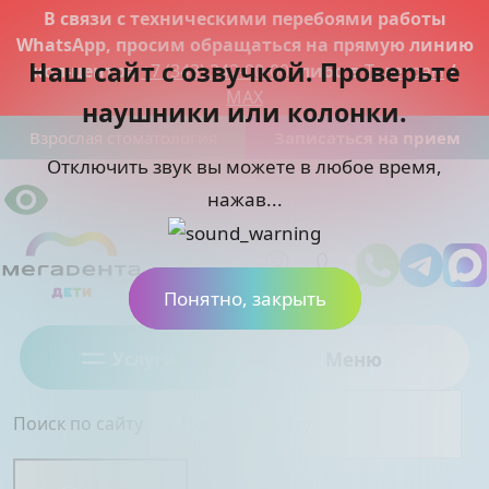
В связи с техническими перебоями работы
WhatsApp, просим обращаться на прямую линию
Наш сайт с озвучкой. Проверьте
кол-центра
+7 (343) 342-00-00
, либо в
Телеграм
/
MAX
наушники или колонки.
Взрослая стоматология
Записаться на прием
Отключить звук вы можете в любое время,
нажав...
Понятно, закрыть
Услуги
Меню
Поиск по сайту