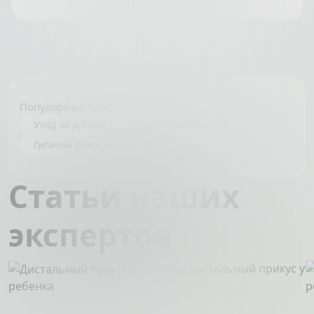
Популярные теги:
Уход за зубами
Профилактика
Гигиена полости рта
Статьи наших
экспертов
Дистальный прикус у
ребенка
р