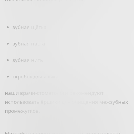
зубная щётка
зубная паста
зубная нить
скребок для языка
наши врачи-стоматологи рекомендуют
использовать ёршики для очищения межзубных
промежутков.
⠀
Межзубные промежутки для гигиены полости