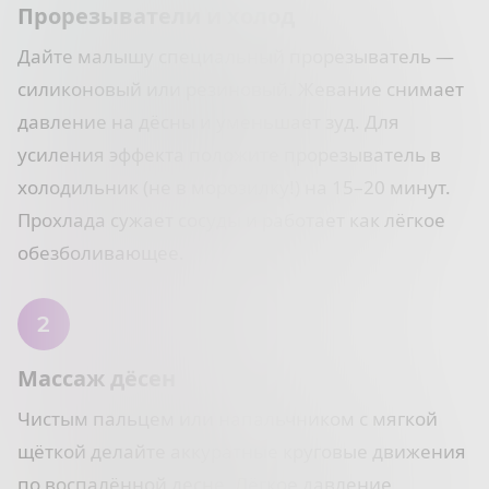
Прорезыватели и холод
Дайте малышу специальный прорезыватель —
силиконовый или резиновый. Жевание снимает
давление на дёсны и уменьшает зуд. Для
усиления эффекта положите прорезыватель в
холодильник (не в морозилку!) на 15–20 минут.
Прохлада сужает сосуды и работает как лёгкое
обезболивающее.
Массаж дёсен
Чистым пальцем или напальчником с мягкой
щёткой делайте аккуратные круговые движения
по воспалённой десне. Лёгкое давление