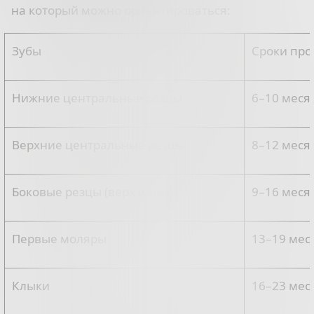
на который можно ориентироваться:
Зубы
Сроки пр
Нижние центральные резцы
6–10 меся
Верхние центральные резцы
8–12 меся
Боковые резцы (верх и низ)
9–16 меся
Первые моляры
13–19 мес
Клыки
16–23 мес