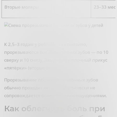
Вторые моляры
23–33 мес
К 2,5–3 годам у ребёнка, как правило,
прорезываются все 20 молочных зубов — по 10
сверху и 10 снизу. Замыкают молочный прикус
«пятёрки» (вторые моляры).
Прорезывание последних молочных зубов
обычно проходит легче и практически не
сопровождается болезненными ощущениями.
Как облегчить боль при