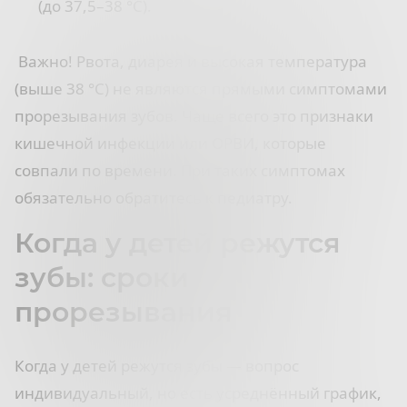
(до 37,5–38 °C).
Важно! Рвота, диарея и высокая температура
(выше 38 °C) не являются прямыми симптомами
прорезывания зубов. Чаще всего это признаки
кишечной инфекции или ОРВИ, которые
совпали по времени. При таких симптомах
обязательно обратитесь к педиатру.
Когда у детей режутся
зубы: сроки
прорезывания
Когда у детей режутся зубы — вопрос
индивидуальный, но есть усреднённый график,