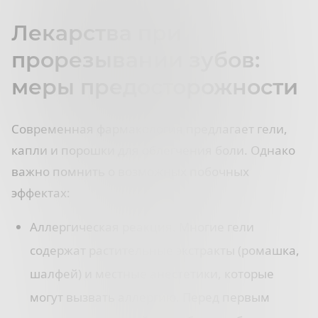
Лекарства при
прорезывании зубов:
меры предосторожности
Современная фармакология предлагает гели,
капли и порошки для облегчения боли. Однако
важно помнить о возможных побочных
эффектах:
Аллергическая реакция. Многие гели
содержат растительные экстракты (ромашка,
шалфей) и местные анестетики, которые
могут вызвать аллергию. Перед первым