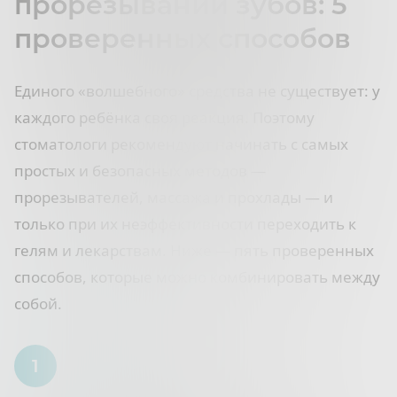
прорезывании зубов: 5
проверенных способов
Единого «волшебного» средства не существует: у
каждого ребёнка своя реакция. Поэтому
стоматологи рекомендуют начинать с самых
простых и безопасных методов —
прорезывателей, массажа и прохлады — и
только при их неэффективности переходить к
гелям и лекарствам. Ниже — пять проверенных
способов, которые можно комбинировать между
собой.