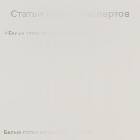
Статьи наших экспертов
Белые пятна на молочных зубах
Д