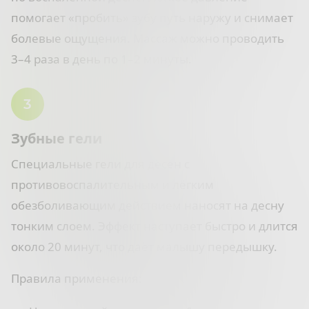
помогает «пробить» зубу путь наружу и снимает
болевые ощущения. Массаж можно проводить
3–4 раза в день по 1–2 минуты.
Зубные гели
Специальные гели для дёсен с
противовоспалительным и лёгким
обезболивающим действием наносят на десну
тонким слоем. Эффект наступает быстро и длится
около 20 минут, что даёт малышу передышку.
Правила применения: