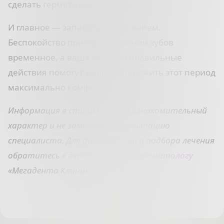
сделать
герметизацию фиссур
.
И главное — запаситесь терпением.
Беспокойство при прорезывании зубов
временное, а ваша забота и правильные
действия помогут малышу пережить этот период
максимально комфортно.
Информация в статье носит ознакомительный
характер и не заменяет консультацию
специалиста. Для диагностики и подбора лечения
обратитесь
к детскому врачу-стоматологу
«Мегадента Клиник».