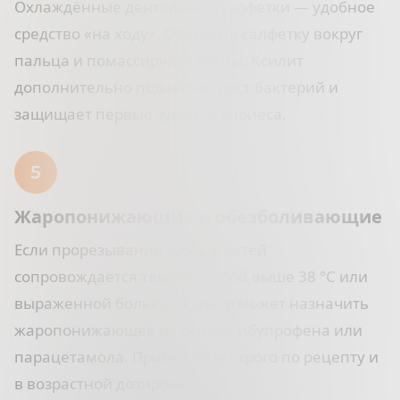
Охлаждённые дентальные салфетки — удобное
средство «на ходу». Оберните салфетку вокруг
пальца и помассируйте дёсны. Ксилит
дополнительно подавляет рост бактерий и
защищает первые зубки от кариеса.
Жаропонижающие и обезболивающие
Если прорезывание зубов у детей
сопровождается температурой выше 38 °C или
выраженной болью, педиатр может назначить
жаропонижающее на основе ибупрофена или
парацетамола. Применяйте строго по рецепту и
в возрастной дозировке.