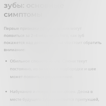
зубы: основные
симптомы
Первые признаки прорезывания могут
появиться за 2–4 недели до того, как зуб
покажется над десной. Вот на что стоит обратить
внимание:
Обильное слюнотечение. Слюни текут
постоянно, из-за чего на подбородке и шее
может появиться раздражение.
Набухание и покраснение дёсен. Десна в
месте будущего зуба становится припухшей,