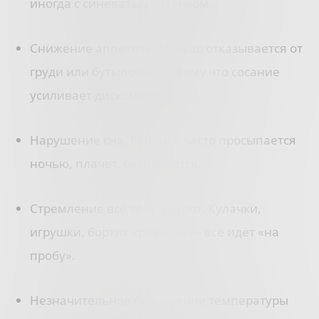
иногда с синеватым оттенком.
Снижение аппетита. Малыш отказывается от
груди или бутылочки, потому что сосание
усиливает дискомфорт.
Нарушение сна. Ребёнок часто просыпается
ночью, плачет, беспокоится.
Стремление всё тянуть в рот. Кулачки,
игрушки, бортик кроватки — всё идёт «на
пробу».
Незначительное повышение температуры