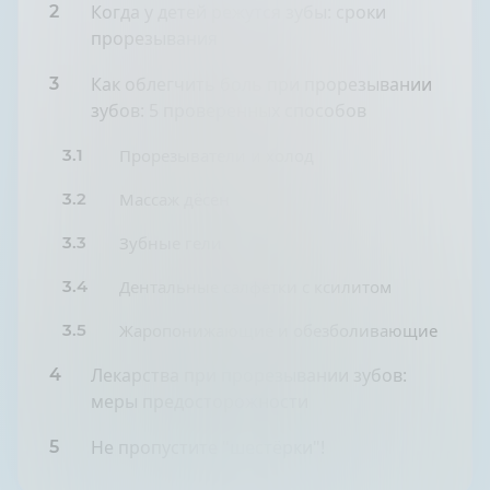
Когда у детей режутся зубы: сроки
2
прорезывания
Как облегчить боль при прорезывании
3
зубов: 5 проверенных способов
3.1
Прорезыватели и холод
3.2
Массаж дёсен
3.3
Зубные гели
3.4
Дентальные салфетки с ксилитом
3.5
Жаропонижающие и обезболивающие
Лекарства при прорезывании зубов:
4
меры предосторожности
Не пропустите "шестёрки"!
5