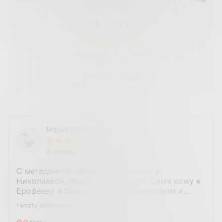
4.8
из 5
На основе
3 057
оценок
Оставить отзыв
Мария Плотникова
2 сентября 2024
С мегадентой навсегда. Дочь лечу у
Николаевой, прикус у Стяжкина. Сама хожу к
Ерофееву и Баимову. Профессионализм и
отношение к пациентам стоят каждого
Читать полностью
потраченного рубля.