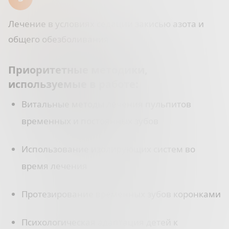
Лечение в условиях седации закисью азота и
общего обезболивания
Приоритетные методики,
используемые в работе:
Витальные методы лечения пульпитов
временных и постоянных зубов
Использование изолирующих систем во
время лечения
Протезирование временных зубов коронками
Психологическая адаптация детей к