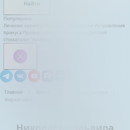
Найти
Популярное:
Лечение кариеса
Лечение зубов во сне
Исправление
прикуса
Профессиональная гигиена
Детский
стоматолог
Удаление зубов
Главная
Врачи
Николаева Эльвира
Фиркатовна
Николаева Эльвира