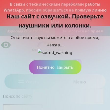
В связи с техническими перебоями работы
WhatsApp, просим обращаться на прямую линию
Наш сайт с озвучкой. Проверьте
кол-центра
+7 (343) 342-00-00
, либо в
Телеграм
/
MAX
наушники или колонки.
Взрослая стоматология
Записаться на прием
Отключить звук вы можете в любое время,
нажав...
Понятно, закрыть
Услуги
Меню
Поиск по сайту