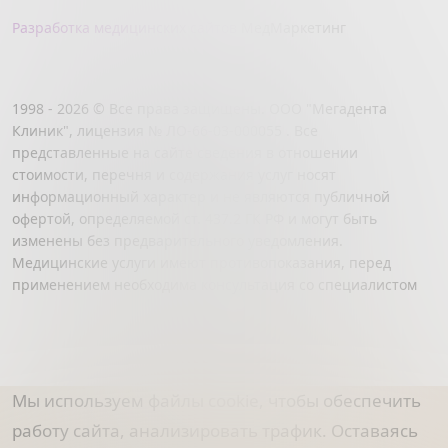
Разработка медицинских сайтов
МедМаркетинг
1998 - 2026 © Все права защищены. ООО "Мегадента
Клиник", лицензия № ЛО-66-03-000055 . Все
представленные на сайте сведения в отношении
стоимости, перечня и содержания услуг носят
информационный характер и не являются публичной
офертой, определяемой ст. 437.2 ГК РФ и могут быть
изменены без предварительного уведомления.
Медицинские услуги имеют противопоказания, перед
применением необходима консультация со специалистом
Мы используем файлы cookie, чтобы обеспечить
работу сайта, анализировать трафик. Оставаясь