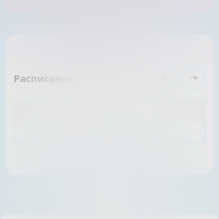
Расписание
Вс
09 Август
нет приёма