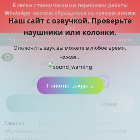
В связи с техническими перебоями работы
WhatsApp, просим обращаться на прямую линию
Наш сайт с озвучкой. Проверьте
кол-центра
+7 (343) 342-00-00
, либо в
Телеграм
/
MAX
наушники или колонки.
Взрослая стоматология
Записаться на прием
Отключить звук вы можете в любое время,
нажав...
Понятно, закрыть
Услуги
Меню
Главная
Новости
Корпоративное
обучение врачей по теме «Реставрация боковой
группы зубов» - 29 марта