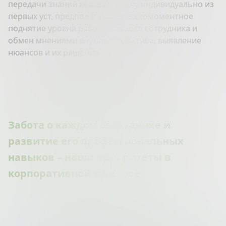
передачи знаний каждому врачу индивидуально из
первых уст, предполагающем одномоментное
поднятие уровня работы каждого сотрудника и
обмен мнениями внутри коллектива, выявление
нюансов и их решения
Забота о каждом сотруднике и
развитие его профессиональных
навыков – наши приоритеты в
корпоративной культуре.