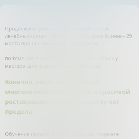
Продолжая стремление к познанию новых
лечебных концептов, врачи «Мегадента Клиник» 29
марта прошли бомбическое обучение
по теме
«Реставрация боковой группы зубов»
у
мастера своего дела Романа Карпенко.
Конечно, наши врачи имеют
многолетний опыт точной и красивой
реставрации, но совершенству нет
предела
Обучение прошло в корпоративном формате