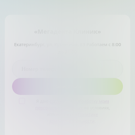
«Мегадента Клиник»
Екатеринбург, ул. Кузнечная, 83 Работаем с 8:00
до 21:00
Я даю
согласие на Обработку моих
персональных данных
на условиях,
изложенных в
Политике
конфиденциальности
.